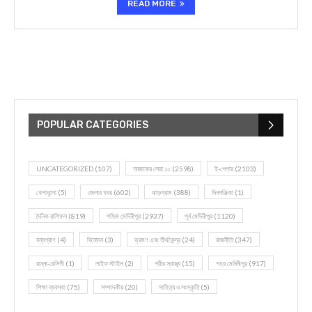
READ MORE
POPULAR CATEGORIES
UNCATEGORIZED
(107)
আজকের সেরা ১০
(2598)
ই-পেপার
(2103)
খেলাধূলো
(5)
জেলার খবর
(602)
ঝাড়গ্রাম
(388)
দিনপঞ্জিকা
(1)
দৈনিক রাশিফল
(819)
পশ্চিম মেদিনীপুর
(2937)
পূর্ব মেদিনীপুর
(1120)
বন্যপ্রাণ
(4)
বিনোদন
(3)
ভ্রমণ এবং তীর্থকেন্দ্র
(24)
রাজনীতি
(347)
রান্না-রেসিপী
(1)
লাইফ স্টাইল
(2)
শরীর স্বাস্থ্য
(15)
শহর মেদিনীপুর
(917)
শিক্ষা ব্যবস্থা
(75)
সম্পাদকীয়
(20)
সাহিত্য ও সংস্কৃতি
(5)