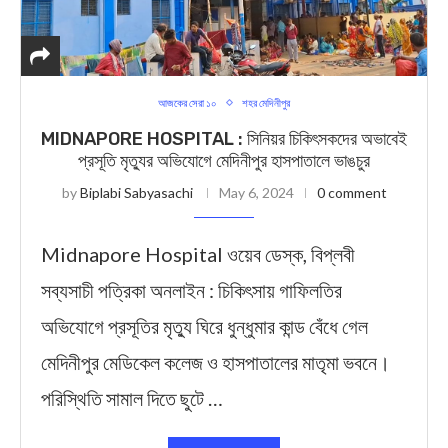
আজকের সেরা ১০
শহর মেদিনীপুর
MIDNAPORE HOSPITAL : সিনিয়র চিকিৎসকদের অভাবেই
প্রসূতি মৃত্যুর অভিযোগে মেদিনীপুর হাসপাতালে ভাঙচুর
by
Biplabi Sabyasachi
May 6, 2024
0 comment
Midnapore Hospital ওয়েব ডেস্ক, বিপ্লবী
সব্যসাচী পত্রিকা অনলাইন : চিকিৎসায় গাফিলতির
অভিযোগে প্রসূতির মৃত্যু ঘিরে ধুন্ধুমার কান্ড বেঁধে গেল
মেদিনীপুর মেডিকেল কলেজ ও হাসপাতালের মাতৃমা ভবনে।
পরিস্থিতি সামাল দিতে ছুটে …