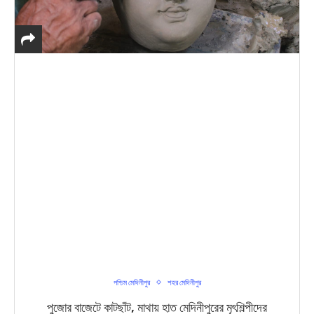
পশ্চিম মেদিনীপুর
শহর মেদিনীপুর
পুজোর বাজেটে কাটছাঁট, মাথায় হাত মেদিনীপুরের মৃৎশিল্পীদের