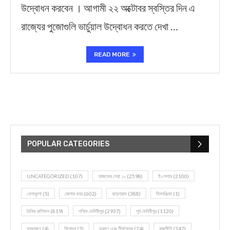
উদ্বোধন করবেন । আগামী ২২ অক্টোবর স্বস্তির দিন এ
রাজ্যের পুজোগুলি ভার্চুয়াল উদ্বোধন করতে দেখা …
READ MORE
POPULAR CATEGORIES
UNCATEGORIZED
(107)
আজকের সেরা ১০
(2598)
ই-পেপার
(2100)
খেলাধূলো
(5)
জেলার খবর
(602)
ঝাড়গ্রাম
(388)
দিনপঞ্জিকা
(1)
দৈনিক রাশিফল
(819)
পশ্চিম মেদিনীপুর
(2937)
পূর্ব মেদিনীপুর
(1120)
বন্যপ্রাণ
(4)
বিনোদন
(3)
ভ্রমণ এবং তীর্থকেন্দ্র
(24)
রাজনীতি
(347)