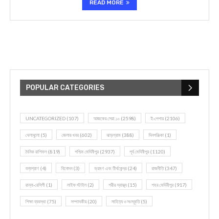
READ MORE
POPULAR CATEGORIES
UNCATEGORIZED
(107)
আজকের সেরা ১০
(2598)
ই-পেপার
(2106)
খেলাধূলো
(5)
জেলার খবর
(602)
ঝাড়গ্রাম
(388)
দিনপঞ্জিকা
(1)
দৈনিক রাশিফল
(819)
পশ্চিম মেদিনীপুর
(2937)
পূর্ব মেদিনীপুর
(1120)
বন্যপ্রাণ
(4)
বিনোদন
(3)
ভ্রমণ এবং তীর্থকেন্দ্র
(24)
রাজনীতি
(347)
রান্না-রেসিপী
(1)
লাইফ স্টাইল
(2)
শরীর স্বাস্থ্য
(15)
শহর মেদিনীপুর
(917)
শিক্ষা ব্যবস্থা
(75)
সম্পাদকীয়
(20)
সাহিত্য ও সংস্কৃতি
(5)