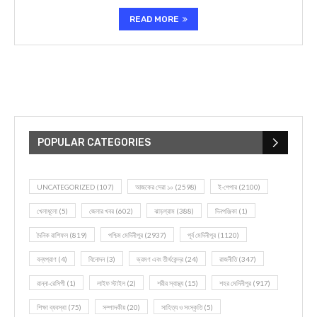
READ MORE
POPULAR CATEGORIES
UNCATEGORIZED
(107)
আজকের সেরা ১০
(2598)
ই-পেপার
(2100)
খেলাধূলো
(5)
জেলার খবর
(602)
ঝাড়গ্রাম
(388)
দিনপঞ্জিকা
(1)
দৈনিক রাশিফল
(819)
পশ্চিম মেদিনীপুর
(2937)
পূর্ব মেদিনীপুর
(1120)
বন্যপ্রাণ
(4)
বিনোদন
(3)
ভ্রমণ এবং তীর্থকেন্দ্র
(24)
রাজনীতি
(347)
রান্না-রেসিপী
(1)
লাইফ স্টাইল
(2)
শরীর স্বাস্থ্য
(15)
শহর মেদিনীপুর
(917)
শিক্ষা ব্যবস্থা
(75)
সম্পাদকীয়
(20)
সাহিত্য ও সংস্কৃতি
(5)