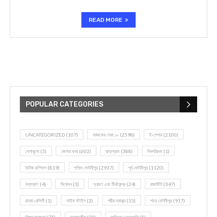
READ MORE
POPULAR CATEGORIES
UNCATEGORIZED
(107)
আজকের সেরা ১০
(2598)
ই-পেপার
(2100)
খেলাধূলো
(5)
জেলার খবর
(602)
ঝাড়গ্রাম
(388)
দিনপঞ্জিকা
(1)
দৈনিক রাশিফল
(819)
পশ্চিম মেদিনীপুর
(2937)
পূর্ব মেদিনীপুর
(1120)
বন্যপ্রাণ
(4)
বিনোদন
(3)
ভ্রমণ এবং তীর্থকেন্দ্র
(24)
রাজনীতি
(347)
রান্না-রেসিপী
(1)
লাইফ স্টাইল
(2)
শরীর স্বাস্থ্য
(15)
শহর মেদিনীপুর
(917)