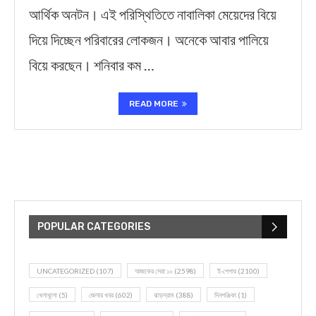
আর্থিক অনটন। এই পরিস্থিতিতে নাবালিকা মেয়েদের বিয়ে
দিয়ে দিচ্ছেন পরিবারের লোকজন। অনেকে আবার পালিয়ে
বিয়ে করছেন। শনিবার কম …
READ MORE
POPULAR CATEGORIES
UNCATEGORIZED
(107)
আজকের সেরা ১০
(2598)
ই-পেপার
(2100)
খেলাধূলো
(5)
জেলার খবর
(602)
ঝাড়গ্রাম
(388)
দিনপঞ্জিকা
(1)