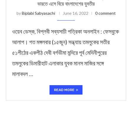
ভারতে এসে বিয়ে বাংলাদেশের যুবতীর
by
Biplabi Sabyasachi
June 16, 2022
0 comment
ওয়েব ডেস্ক, বিপ্লবী সব্যসাচী পত্রিকা অনলাইন : ফেসবুকে
আলাপ। গত মঙ্গলবার (১৫জুন) সন্ধ্যায় তমলুকের সতীর
৫১পীঠের একপীঠ দেবী বর্গভীমা মন্দিরে পূর্ব মেদিনীপুরের
তমলুকের ডিমারীহাট এলাকার যুবক মানস মাজির সঙ্গে
মালাবদল …
READ MORE