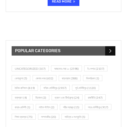
READ MORE
POPULAR CATEGORIES
UNCATEGORIZED
(107)
আজকের সেরা ১০
(2598)
ই-পেপার
(2107)
খেলাধূলো
(5)
জেলার খবর
(602)
ঝাড়গ্রাম
(388)
দিনপঞ্জিকা
(1)
দৈনিক রাশিফল
(819)
পশ্চিম মেদিনীপুর
(2937)
পূর্ব মেদিনীপুর
(1120)
বন্যপ্রাণ
(4)
বিনোদন
(3)
ভ্রমণ এবং তীর্থকেন্দ্র
(24)
রাজনীতি
(347)
রান্না-রেসিপী
(1)
লাইফ স্টাইল
(2)
শরীর স্বাস্থ্য
(15)
শহর মেদিনীপুর
(917)
শিক্ষা ব্যবস্থা
(75)
সম্পাদকীয়
(20)
সাহিত্য ও সংস্কৃতি
(5)