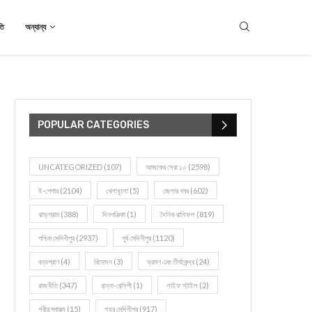
তি
অন্যান্য
POPULAR CATEGORIES
UNCATEGORIZED
(107)
আজকের সেরা ১০
(2598)
ই-পেপার
(2104)
খেলাধূলো
(5)
জেলার খবর
(602)
ঝাড়গ্রাম
(388)
দিনপঞ্জিকা
(1)
দৈনিক রাশিফল
(819)
পশ্চিম মেদিনীপুর
(2937)
পূর্ব মেদিনীপুর
(1120)
বন্যপ্রাণ
(4)
বিনোদন
(3)
ভ্রমণ এবং তীর্থকেন্দ্র
(24)
রাজনীতি
(347)
রান্না-রেসিপী
(1)
লাইফ স্টাইল
(2)
শরীর স্বাস্থ্য
(15)
শহর মেদিনীপুর
(917)