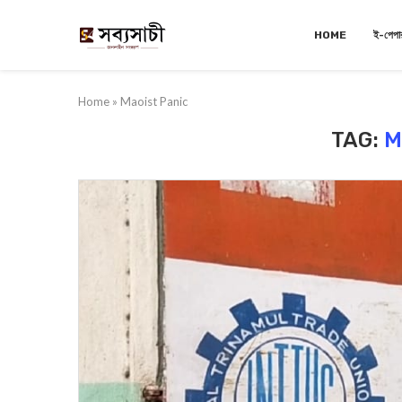
HOME
ই-পেপা
Home
»
Maoist Panic
TAG:
M