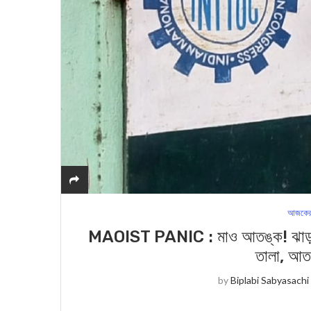
আজকের
MAOIST PANIC : মাও আতঙ্ক! ঝাড়গ্রাম
তাল‍া, আত
by
Biplabi Sabyasachi