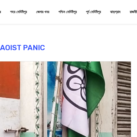
র
শহর মেদিনীপুর
জেলার খবর
পশ্চিম মেদিনীপুর
পূর্ব মেদিনীপুর
ঝাড়গ্রাম
রাজনী
AOIST PANIC