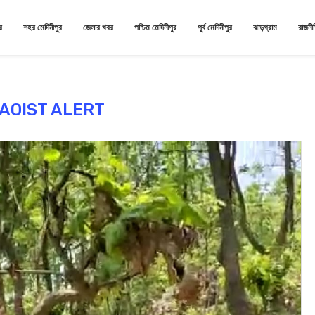
র
শহর মেদিনীপুর
জেলার খবর
পশ্চিম মেদিনীপুর
পূর্ব মেদিনীপুর
ঝাড়গ্রাম
রাজনী
AOIST ALERT