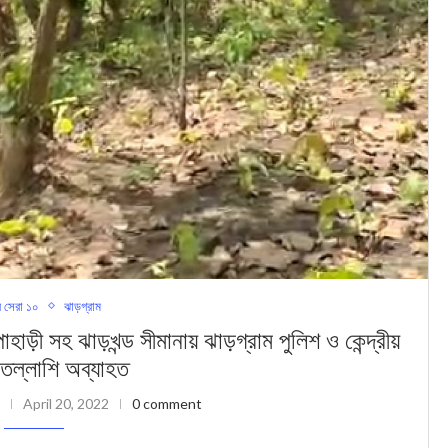
 সেরা ১০
ঝাড়গ্রাম
সহ ঝাড়খন্ড সীম‍ানায় ঝাড়গ্রাম পুলিশ ও কেন্দ্রীয়
 তল্লাশি ‍অব্যাহত
April 20, 2022
0 comment