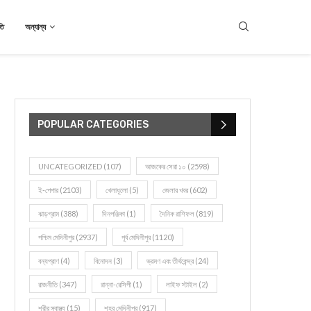
তি
অন্যান্য
POPULAR CATEGORIES
UNCATEGORIZED
(107)
আজকের সেরা ১০
(2598)
ই-পেপার
(2103)
খেলাধূলো
(5)
জেলার খবর
(602)
ঝাড়গ্রাম
(388)
দিনপঞ্জিকা
(1)
দৈনিক রাশিফল
(819)
পশ্চিম মেদিনীপুর
(2937)
পূর্ব মেদিনীপুর
(1120)
বন্যপ্রাণ
(4)
বিনোদন
(3)
ভ্রমণ এবং তীর্থকেন্দ্র
(24)
রাজনীতি
(347)
রান্না-রেসিপী
(1)
লাইফ স্টাইল
(2)
শরীর স্বাস্থ্য
(15)
শহর মেদিনীপুর
(917)