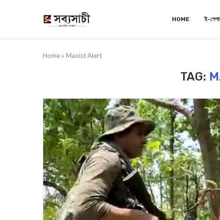
HOME
ই-পেপা
Home
»
Maoist Alert
TAG:
M