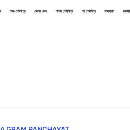
র
শহর মেদিনীপুর
জেলার খবর
পশ্চিম মেদিনীপুর
পূর্ব মেদিনীপুর
ঝাড়গ্রাম
রাজনী
A GRAM PANCHAYAT