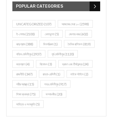
POPULAR CATEGORIES
UNCATEGORIZED
(107)
আজকের সেরা ১০
(2598)
ই-পেপার
(2100)
খেলাধূলো
(5)
জেলার খবর
(602)
ঝাড়গ্রাম
(388)
দিনপঞ্জিকা
(1)
দৈনিক রাশিফল
(819)
পশ্চিম মেদিনীপুর
(2937)
পূর্ব মেদিনীপুর
(1120)
বন্যপ্রাণ
(4)
বিনোদন
(3)
ভ্রমণ এবং তীর্থকেন্দ্র
(24)
রাজনীতি
(347)
রান্না-রেসিপী
(1)
লাইফ স্টাইল
(2)
শরীর স্বাস্থ্য
(15)
শহর মেদিনীপুর
(917)
শিক্ষা ব্যবস্থা
(75)
সম্পাদকীয়
(20)
সাহিত্য ও সংস্কৃতি
(5)