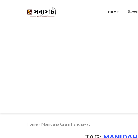
HOME
ই-পেপা
Home
»
Manidaha Gram Panchayat
TAG:
MANIDAH