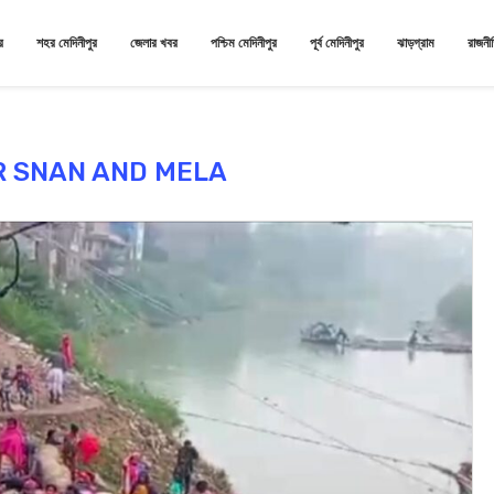
র
শহর মেদিনীপুর
জেলার খবর
পশ্চিম মেদিনীপুর
পূর্ব মেদিনীপুর
ঝাড়গ্রাম
রাজনী
 SNAN AND MELA