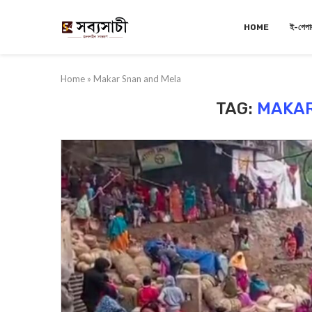
HOME
ই-পেপা
Home
»
Makar Snan and Mela
TAG:
MAKAR