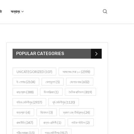
তি
অন্যান্য
POPULAR CATEGORIES
UNCATEGORIZED
(107)
আজকের সেরা ১০
(2598)
ই-পেপার
(2104)
খেলাধূলো
(5)
জেলার খবর
(602)
ঝাড়গ্রাম
(388)
দিনপঞ্জিকা
(1)
দৈনিক রাশিফল
(819)
পশ্চিম মেদিনীপুর
(2937)
পূর্ব মেদিনীপুর
(1120)
বন্যপ্রাণ
(4)
বিনোদন
(3)
ভ্রমণ এবং তীর্থকেন্দ্র
(24)
রাজনীতি
(347)
রান্না-রেসিপী
(1)
লাইফ স্টাইল
(2)
শরীর স্বাস্থ্য
(15)
শহর মেদিনীপুর
(917)