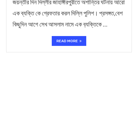
জয়ন্তীর দিন দিল্লীর জাহাঙ্গীরপুরীতে অশান্তির ঘটনায় আরো
এক ব্যক্তি কে গ্রেফতার করল দিল্লি পুলিশ। প্রসঙ্গত,বেশ
কিছুদিন আগে সেখ আসলাম নামে এক ব‍্যক্তিকে …
READ MORE