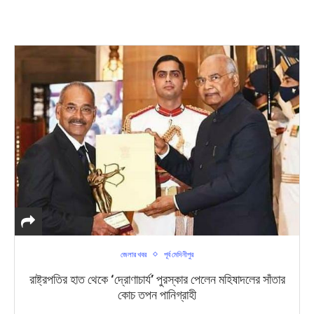
জেলার খবর
পূর্ব মেদিনীপুর
রাষ্ট্রপতির হাত থেকে ‘দ্রোণাচার্য’ পুরস্কার পেলেন মহিষাদলের সাঁতার
কোচ তপন পানিগ্রাহী