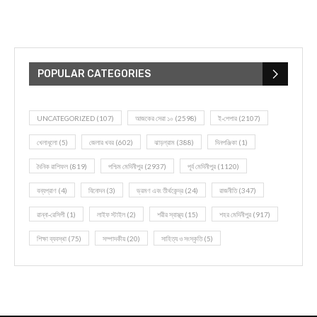
POPULAR CATEGORIES
UNCATEGORIZED
(107)
আজকের সেরা ১০
(2598)
ই-পেপার
(2107)
খেলাধূলো
(5)
জেলার খবর
(602)
ঝাড়গ্রাম
(388)
দিনপঞ্জিকা
(1)
দৈনিক রাশিফল
(819)
পশ্চিম মেদিনীপুর
(2937)
পূর্ব মেদিনীপুর
(1120)
বন্যপ্রাণ
(4)
বিনোদন
(3)
ভ্রমণ এবং তীর্থকেন্দ্র
(24)
রাজনীতি
(347)
রান্না-রেসিপী
(1)
লাইফ স্টাইল
(2)
শরীর স্বাস্থ্য
(15)
শহর মেদিনীপুর
(917)
শিক্ষা ব্যবস্থা
(75)
সম্পাদকীয়
(20)
সাহিত্য ও সংস্কৃতি
(5)