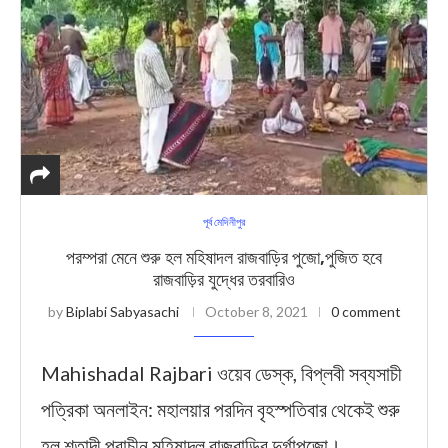
পূর্ব মেদিনীপুর
পরম্পরা মেনে শুরু হল মহিষাদল রাজবাড়ির পুজো,পুজিত হবে
রাজবাড়ির যুদ্ধের তরবারিও
by
Biplabi Sabyasachi
October 8, 2021
0 comment
Mahishadal Rajbari ওয়েব ডেস্ক, বিপ্লবী সব্যসাচী
পত্রিকা অনলাইন: মহালয়ার পরদিন বৃহস্পতিবার থেকেই শুরু
হল শতাব্দী প্রাচীন মহিষাদল রাজবাড়ির দুর্গাপুজো।