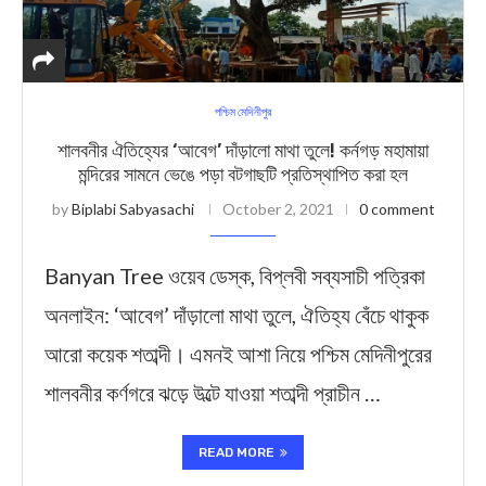
পশ্চিম মেদিনীপুর
শালবনীর ঐতিহ্যের ‘আবেগ’ দাঁড়ালো মাথা তুলে! কর্নগড় মহাম‍ায়া
মন্দিরের সামনে ভেঙে পড়া বটগাছটি প্রতিস্থাপিত করা হল
by
Biplabi Sabyasachi
October 2, 2021
0 comment
Banyan Tree ওয়েব ডেস্ক, বিপ্লবী সব্যসাচী পত্রিকা
অনলাইন: ‘আবেগ’ দাঁড়ালো মাথা তুলে, ঐতিহ্য বেঁচে থাকুক
আরো কয়েক শতাব্দী। এমনই আশা নিয়ে পশ্চিম মেদিনীপুরের
শালবনীর কর্ণগরে ঝড়ে উল্টে যাওয়া শতাব্দী প্রাচীন …
READ MORE