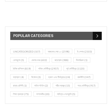
POPULAR CATEGORIES
UNCATEGORIZED
(107)
আজকের সেরা ১০
(2598)
ই-পেপার
(2103)
খেলাধূলো
(5)
জেলার খবর
(602)
ঝাড়গ্রাম
(388)
দিনপঞ্জিকা
(1)
দৈনিক রাশিফল
(819)
পশ্চিম মেদিনীপুর
(2937)
পূর্ব মেদিনীপুর
(1120)
বন্যপ্রাণ
(4)
বিনোদন
(3)
ভ্রমণ এবং তীর্থকেন্দ্র
(24)
রাজনীতি
(347)
রান্না-রেসিপী
(1)
লাইফ স্টাইল
(2)
শরীর স্বাস্থ্য
(15)
শহর মেদিনীপুর
(917)
শিক্ষা ব্যবস্থা
(75)
সম্পাদকীয়
(20)
সাহিত্য ও সংস্কৃতি
(5)