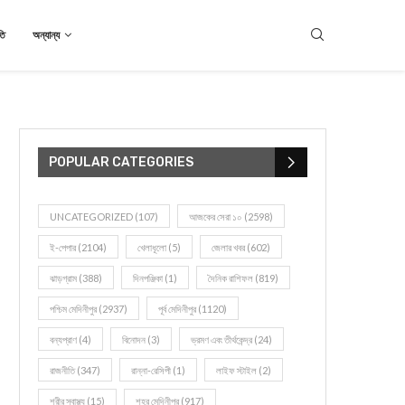
তি
অন্যান্য
POPULAR CATEGORIES
UNCATEGORIZED
(107)
আজকের সেরা ১০
(2598)
ই-পেপার
(2104)
খেলাধূলো
(5)
জেলার খবর
(602)
ঝাড়গ্রাম
(388)
দিনপঞ্জিকা
(1)
দৈনিক রাশিফল
(819)
পশ্চিম মেদিনীপুর
(2937)
পূর্ব মেদিনীপুর
(1120)
বন্যপ্রাণ
(4)
বিনোদন
(3)
ভ্রমণ এবং তীর্থকেন্দ্র
(24)
রাজনীতি
(347)
রান্না-রেসিপী
(1)
লাইফ স্টাইল
(2)
শরীর স্বাস্থ্য
(15)
শহর মেদিনীপুর
(917)