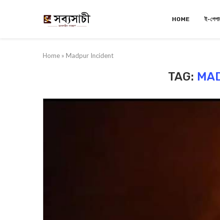
HOME
ই-পেপা
Home
»
Madpur Incident
TAG:
MAD