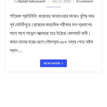
by
Biplabi Sabyasachi
July 15, 2020
0 comment
পত্রিকা প্রতিনিধি: করোনার আবহাওয়ার মাঝেও খুশির খবর
পূর্ব মেদিনীপুরে।রাজ‍্যের মাধ‍্যমিক পরীক্ষার ফল প্রকাশের
সাথে সাথে আনন্দে আত্মহারা হয়ে উঠেছে কোলাঘাট বাসী।
কারন তাদের ঘরের ছেলে সৌমপ্রভ ৬৮৫ নম্বর পেয়ে অষ্টম
স্থান …
READ MORE