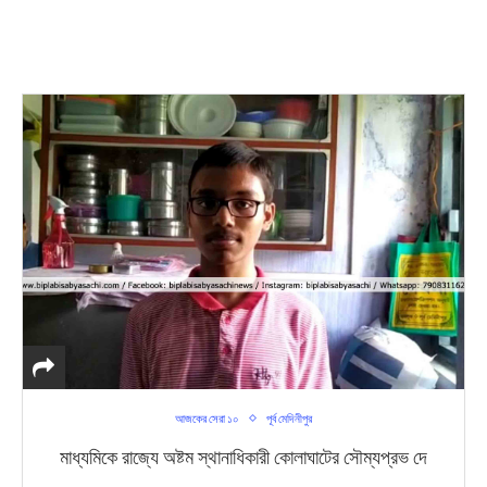
আজকের সেরা ১০
পূর্ব মেদিনীপুর
মাধ্যমিকে রাজ্যে অষ্টম স্থানাধিকারী কোলাঘাটের সৌম্যপ্রভ দে