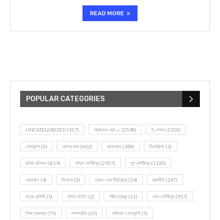
READ MORE
POPULAR CATEGORIES
UNCATEGORIZED
(107)
আজকের সেরা ১০
(2598)
ই-পেপার
(2100)
খেলাধূলো
(5)
জেলার খবর
(602)
ঝাড়গ্রাম
(388)
দিনপঞ্জিকা
(1)
দৈনিক রাশিফল
(819)
পশ্চিম মেদিনীপুর
(2937)
পূর্ব মেদিনীপুর
(1120)
বন্যপ্রাণ
(4)
বিনোদন
(3)
ভ্রমণ এবং তীর্থকেন্দ্র
(24)
রাজনীতি
(347)
রান্না-রেসিপী
(1)
লাইফ স্টাইল
(2)
শরীর স্বাস্থ্য
(15)
শহর মেদিনীপুর
(917)
শিক্ষা ব্যবস্থা
(75)
সম্পাদকীয়
(20)
সাহিত্য ও সংস্কৃতি
(5)