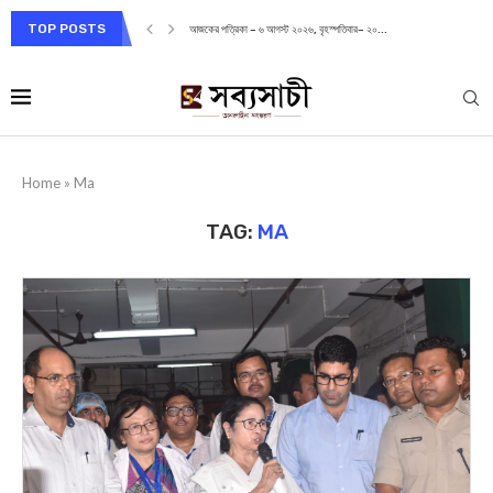
TOP POSTS
আজকের পত্রিকা – ৬ আগস্ট ২০২৬, বৃহস্পতিবার– ২০...
Home
»
Ma
TAG:
MA