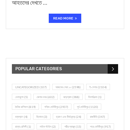
আহতদের দেখতে …
READ MORE
POPULAR CATEGORIES
UNCATEGORIZED
(107)
আজকের সেরা ১০
(2598)
ই-পেপার
(2104)
খেলাধূলো
(5)
জেলার খবর
(602)
ঝাড়গ্রাম
(388)
দিনপঞ্জিকা
(1)
দৈনিক রাশিফল
(819)
পশ্চিম মেদিনীপুর
(2937)
পূর্ব মেদিনীপুর
(1120)
বন্যপ্রাণ
(4)
বিনোদন
(3)
ভ্রমণ এবং তীর্থকেন্দ্র
(24)
রাজনীতি
(347)
রান্না-রেসিপী
(1)
লাইফ স্টাইল
(2)
শরীর স্বাস্থ্য
(15)
শহর মেদিনীপুর
(917)