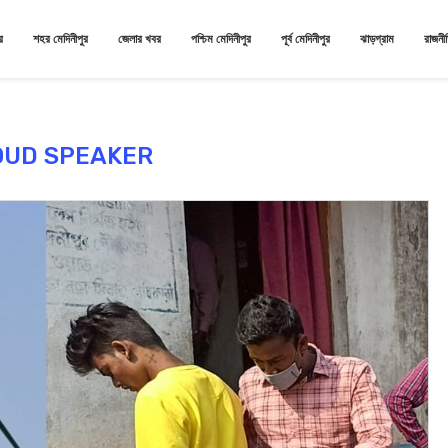
র
শহর মেদিনীপুর
জেলার খবর
পশ্চিম মেদিনীপুর
পূর্ব মেদিনীপুর
ঝাড়গ্রাম
রাজনী
OUD SPEAKER