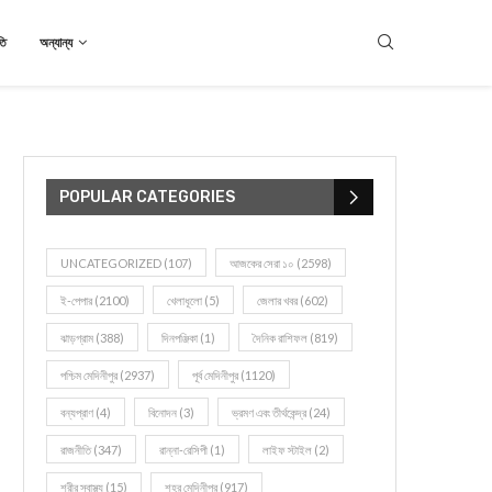
তি
অন্যান্য
POPULAR CATEGORIES
UNCATEGORIZED
(107)
আজকের সেরা ১০
(2598)
ই-পেপার
(2100)
খেলাধূলো
(5)
জেলার খবর
(602)
ঝাড়গ্রাম
(388)
দিনপঞ্জিকা
(1)
দৈনিক রাশিফল
(819)
পশ্চিম মেদিনীপুর
(2937)
পূর্ব মেদিনীপুর
(1120)
বন্যপ্রাণ
(4)
বিনোদন
(3)
ভ্রমণ এবং তীর্থকেন্দ্র
(24)
রাজনীতি
(347)
রান্না-রেসিপী
(1)
লাইফ স্টাইল
(2)
শরীর স্বাস্থ্য
(15)
শহর মেদিনীপুর
(917)