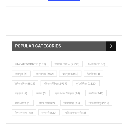
POPULAR CATEGORIES
UNCATEGORIZED
(107)
আজকের সেরা ১০
(2598)
ই-পেপার
(2106)
খেলাধূলো
(5)
জেলার খবর
(602)
ঝাড়গ্রাম
(388)
দিনপঞ্জিকা
(1)
দৈনিক রাশিফল
(819)
পশ্চিম মেদিনীপুর
(2937)
পূর্ব মেদিনীপুর
(1120)
বন্যপ্রাণ
(4)
বিনোদন
(3)
ভ্রমণ এবং তীর্থকেন্দ্র
(24)
রাজনীতি
(347)
রান্না-রেসিপী
(1)
লাইফ স্টাইল
(2)
শরীর স্বাস্থ্য
(15)
শহর মেদিনীপুর
(917)
শিক্ষা ব্যবস্থা
(75)
সম্পাদকীয়
(20)
সাহিত্য ও সংস্কৃতি
(5)