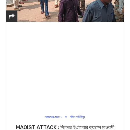
আজকের সেরা ১০
পশ্চিম মেদিনীপুর
MAOIST ATTACK : শিলদার ইএফআর ক্যাম্পে মাওবাদী