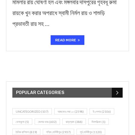
মামলার রায় ঘোষণা হল এবং মঙ্গলবার দাসপুরের গৃহবধূ রুমা
রায়কে খুন করার অপরাধে স্বামী নির্মল রায় ও শাশুড়ি
প্রভাবতী রায় সহ …
READ MORE
POPULAR CATEGORIES
UNCATEGORIZED
(107)
আজকের সেরা ১০
(2598)
ই-পেপার
(2106)
খেলাধূলো
(5)
জেলার খবর
(602)
ঝাড়গ্রাম
(388)
দিনপঞ্জিকা
(1)
দৈনিক রাশিফল
(819)
পশ্চিম মেদিনীপুর
(2937)
পূর্ব মেদিনীপুর
(1120)