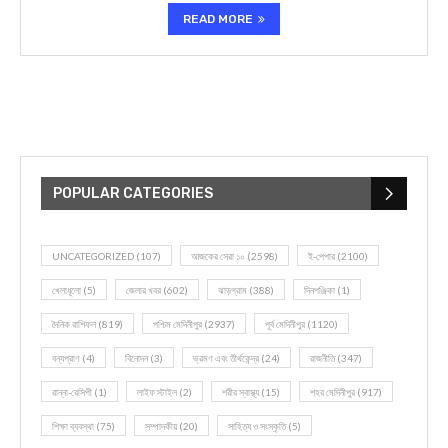
READ MORE
POPULAR CATEGORIES
UNCATEGORIZED
(107)
আজকের সেরা ১০
(2598)
ই-পেপার
(2100)
খেলাধূলো
(5)
জেলার খবর
(602)
ঝাড়গ্রাম
(388)
দিনপঞ্জিকা
(1)
দৈনিক রাশিফল
(819)
পশ্চিম মেদিনীপুর
(2937)
পূর্ব মেদিনীপুর
(1120)
বন্যপ্রাণ
(4)
বিনোদন
(3)
ভ্রমণ এবং তীর্থকেন্দ্র
(24)
রাজনীতি
(347)
রান্না-রেসিপী
(1)
লাইফ স্টাইল
(2)
শরীর স্বাস্থ্য
(15)
শহর মেদিনীপুর
(917)
শিক্ষা ব্যবস্থা
(75)
সম্পাদকীয়
(20)
সাহিত্য ও সংস্কৃতি
(5)