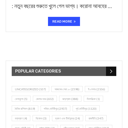
: নতুন বছরের শুরুতে খুলে গেল ভাগ্য। করোনা আবহের …
READ MORE
POPULAR CATEGORIES
UNCATEGORIZED
(107)
আজকের সেরা ১০
(2598)
ই-পেপার
(2106)
খেলাধূলো
(5)
জেলার খবর
(602)
ঝাড়গ্রাম
(388)
দিনপঞ্জিকা
(1)
দৈনিক রাশিফল
(819)
পশ্চিম মেদিনীপুর
(2937)
পূর্ব মেদিনীপুর
(1120)
বন্যপ্রাণ
(4)
বিনোদন
(3)
ভ্রমণ এবং তীর্থকেন্দ্র
(24)
রাজনীতি
(347)