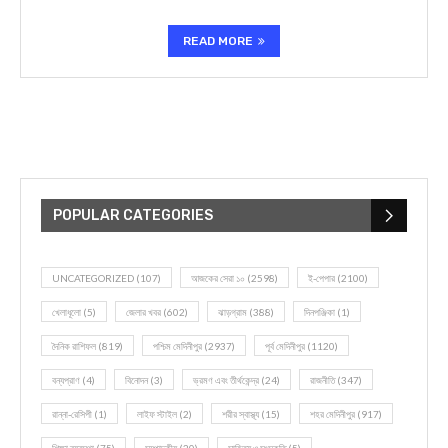
READ MORE
POPULAR CATEGORIES
UNCATEGORIZED
(107)
আজকের সেরা ১০
(2598)
ই-পেপার
(2100)
খেলাধূলো
(5)
জেলার খবর
(602)
ঝাড়গ্রাম
(388)
দিনপঞ্জিকা
(1)
দৈনিক রাশিফল
(819)
পশ্চিম মেদিনীপুর
(2937)
পূর্ব মেদিনীপুর
(1120)
বন্যপ্রাণ
(4)
বিনোদন
(3)
ভ্রমণ এবং তীর্থকেন্দ্র
(24)
রাজনীতি
(347)
রান্না-রেসিপী
(1)
লাইফ স্টাইল
(2)
শরীর স্বাস্থ্য
(15)
শহর মেদিনীপুর
(917)