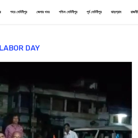
র
শহর মেদিনীপুর
জেলার খবর
পশ্চিম মেদিনীপুর
পূর্ব মেদিনীপুর
ঝাড়গ্রাম
রাজনী
LABOR DAY