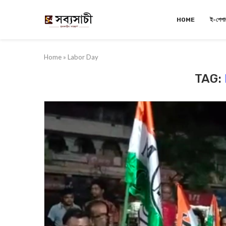
HOME
ই-পেপা
Home
»
Labor Day
TAG: