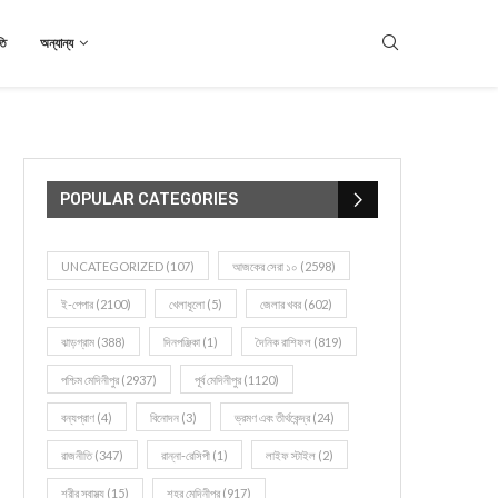
তি
অন্যান্য
POPULAR CATEGORIES
UNCATEGORIZED
(107)
আজকের সেরা ১০
(2598)
ই-পেপার
(2100)
খেলাধূলো
(5)
জেলার খবর
(602)
ঝাড়গ্রাম
(388)
দিনপঞ্জিকা
(1)
দৈনিক রাশিফল
(819)
পশ্চিম মেদিনীপুর
(2937)
পূর্ব মেদিনীপুর
(1120)
বন্যপ্রাণ
(4)
বিনোদন
(3)
ভ্রমণ এবং তীর্থকেন্দ্র
(24)
রাজনীতি
(347)
রান্না-রেসিপী
(1)
লাইফ স্টাইল
(2)
শরীর স্বাস্থ্য
(15)
শহর মেদিনীপুর
(917)