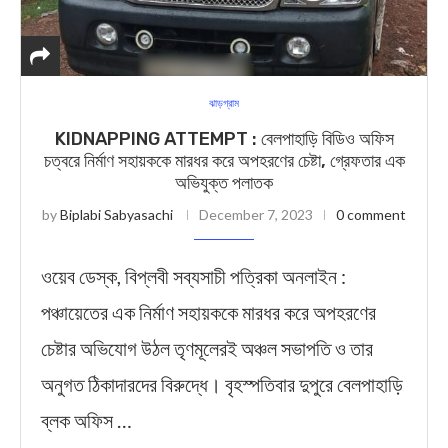
ঝাড়গ্রাম
KIDNAPPING ATTEMPT : বেলপাহাড়ি বিডিও অফিস
চত্বরে নির্মাণ সহায়ককে মারধর করে অপহরণের চেষ্টা, গ্রেফতার এক
অভিযুক্ত পলাতক
by
Biplabi Sabyasachi
December 7, 2023
0 comment
ওয়েব ডেস্ক, বিপ্লবী সব্যসাচী পত্রিকা অনলাইন :
পঞ্চায়েতের এক নির্মাণ সহায়ককে মারধর করে অপহরণের
চেষ্টার অভিযোগ উঠল তৃণমূলেরই অঞ্চল সভাপতি ও তার
অনুগত ঠিকাদারদের বিরুদ্ধে। বৃহস্পতিবার দুপুরে বেলপাহাড়ি
ব্লক অফিস …