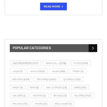
READ MORE
POPULAR CATEGORIES
UNCATEGORIZED
(107)
আজকের সেরা ১০
(2598)
ই-পেপার
(2104)
খেলাধূলো
(5)
জেলার খবর
(602)
ঝাড়গ্রাম
(388)
দিনপঞ্জিকা
(1)
দৈনিক রাশিফল
(819)
পশ্চিম মেদিনীপুর
(2937)
পূর্ব মেদিনীপুর
(1120)
বন্যপ্রাণ
(4)
বিনোদন
(3)
ভ্রমণ এবং তীর্থকেন্দ্র
(24)
রাজনীতি
(347)
রান্না-রেসিপী
(1)
লাইফ স্টাইল
(2)
শরীর স্বাস্থ্য
(15)
শহর মেদিনীপুর
(917)
শিক্ষা ব্যবস্থা
(75)
সম্পাদকীয়
(20)
সাহিত্য ও সংস্কৃতি
(5)