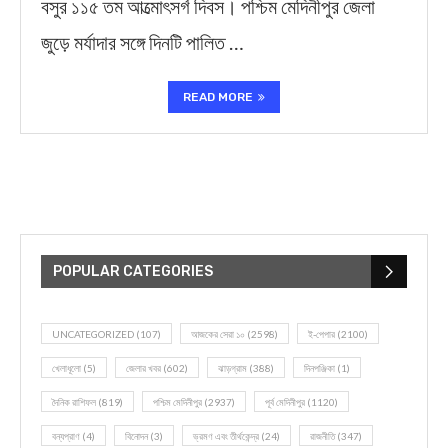
বসুর ১১৫ তম আত্মোৎসর্গ দিবস। পশ্চিম মেদিনীপুর জেলা
জুড়ে মর্যাদার সঙ্গে দিনটি পালিত …
READ MORE
POPULAR CATEGORIES
UNCATEGORIZED
(107)
আজকের সেরা ১০
(2598)
ই-পেপার
(2100)
খেলাধূলো
(5)
জেলার খবর
(602)
ঝাড়গ্রাম
(388)
দিনপঞ্জিকা
(1)
দৈনিক রাশিফল
(819)
পশ্চিম মেদিনীপুর
(2937)
পূর্ব মেদিনীপুর
(1120)
বন্যপ্রাণ
(4)
বিনোদন
(3)
ভ্রমণ এবং তীর্থকেন্দ্র
(24)
রাজনীতি
(347)