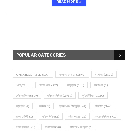
READ MORE
POPULAR CATEGORIES
UNCATEGORIZED
(107)
আজকের সেরা ১০
(2598)
ই-পেপার
(2103)
খেলাধূলো
(5)
জেলার খবর
(602)
ঝাড়গ্রাম
(388)
দিনপঞ্জিকা
(1)
দৈনিক রাশিফল
(819)
পশ্চিম মেদিনীপুর
(2937)
পূর্ব মেদিনীপুর
(1120)
বন্যপ্রাণ
(4)
বিনোদন
(3)
ভ্রমণ এবং তীর্থকেন্দ্র
(24)
রাজনীতি
(347)
রান্না-রেসিপী
(1)
লাইফ স্টাইল
(2)
শরীর স্বাস্থ্য
(15)
শহর মেদিনীপুর
(917)
শিক্ষা ব্যবস্থা
(75)
সম্পাদকীয়
(20)
সাহিত্য ও সংস্কৃতি
(5)