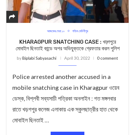
আজকের সেরা ১০
পশ্চিম মেদিনীপুর
KHARAGPUR SNATCHING CASE : খড়্গপুরে
মোবাইল ছিনতাই কান্ডে অপর অভিযু্ক্তকে গ্রেফতার করল পুলিশ
by
Biplabi Sabyasachi
April 30, 2022
0 comment
Police arrested another accused in a
mobile snatching case in Kharagpur ওয়েব
ডেস্ক, বিপ্লবী সব্যসাচী পত্রিকা অনলাইন : গত মঙ্গলবার
রাতে খড়গপুর কলেজ এলাকায় এক স্কুলছাত্রীর হাত থেকে
মোবাইল ছিনতাই …