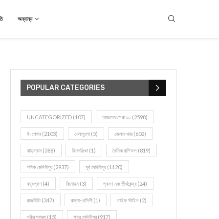
তি
অন্যান্য
POPULAR CATEGORIES
UNCATEGORIZED
(107)
আজকের সেরা ১০
(2598)
ই-পেপার
(2103)
খেলাধূলো
(5)
জেলার খবর
(602)
ঝাড়গ্রাম
(388)
দিনপঞ্জিকা
(1)
দৈনিক রাশিফল
(819)
পশ্চিম মেদিনীপুর
(2937)
পূর্ব মেদিনীপুর
(1120)
বন্যপ্রাণ
(4)
বিনোদন
(3)
ভ্রমণ এবং তীর্থকেন্দ্র
(24)
রাজনীতি
(347)
রান্না-রেসিপী
(1)
লাইফ স্টাইল
(2)
শরীর স্বাস্থ্য
(15)
শহর মেদিনীপুর
(917)