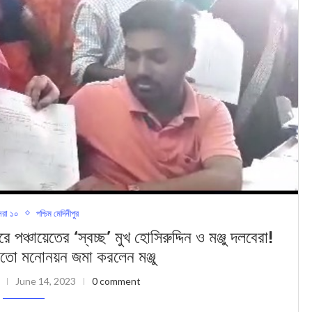
রা ১০
পশ্চিম মেদিনীপুর
তের ‘স্বচ্ছ’ মুখ হোসিরুদ্দিন ও মঞ্জু দলবেরা!
তো মনোনয়ন জমা করলেন মঞ্জু
June 14, 2023
0 comment