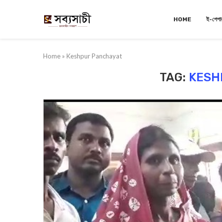
HOME
ই-পেপা
Home
»
Keshpur Panchayat
TAG:
KESH