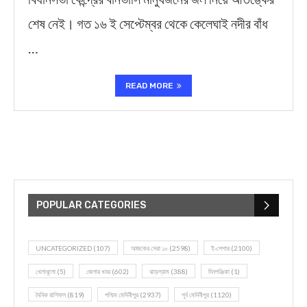
শেষ নেই। গত ১৬ ই সেপ্টেম্বর থেকে কেলেঘাই নদীর বাঁধ
…
READ MORE
POPULAR CATEGORIES
UNCATEGORIZED
(107)
আজকের সেরা ১০
(2598)
ই-পেপার
(2100)
খেলাধূলো
(5)
জেলার খবর
(602)
ঝাড়গ্রাম
(388)
দিনপঞ্জিকা
(1)
দৈনিক রাশিফল
(819)
পশ্চিম মেদিনীপুর
(2937)
পূর্ব মেদিনীপুর
(1120)