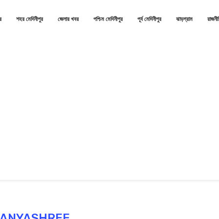
র
শহর মেদিনীপুর
জেলার খবর
পশ্চিম মেদিনীপুর
পূর্ব মেদিনীপুর
ঝাড়গ্রাম
রাজনী
ANYASHREE