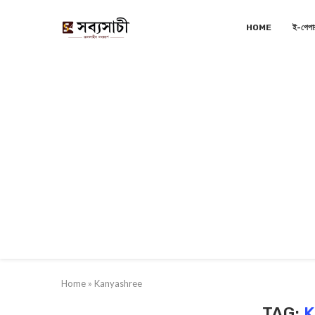
HOME
ই-পেপা
Home
»
Kanyashree
TAG:
K