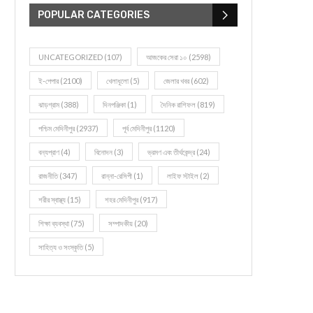
POPULAR CATEGORIES
UNCATEGORIZED
(107)
আজকের সেরা ১০
(2598)
ই-পেপার
(2100)
খেলাধূলো
(5)
জেলার খবর
(602)
ঝাড়গ্রাম
(388)
দিনপঞ্জিকা
(1)
দৈনিক রাশিফল
(819)
পশ্চিম মেদিনীপুর
(2937)
পূর্ব মেদিনীপুর
(1120)
বন্যপ্রাণ
(4)
বিনোদন
(3)
ভ্রমণ এবং তীর্থকেন্দ্র
(24)
রাজনীতি
(347)
রান্না-রেসিপী
(1)
লাইফ স্টাইল
(2)
শরীর স্বাস্থ্য
(15)
শহর মেদিনীপুর
(917)
শিক্ষা ব্যবস্থা
(75)
সম্পাদকীয়
(20)
সাহিত্য ও সংস্কৃতি
(5)