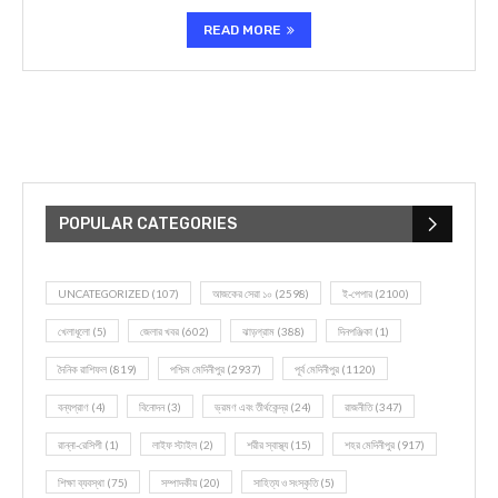
READ MORE
POPULAR CATEGORIES
UNCATEGORIZED
(107)
আজকের সেরা ১০
(2598)
ই-পেপার
(2100)
খেলাধূলো
(5)
জেলার খবর
(602)
ঝাড়গ্রাম
(388)
দিনপঞ্জিকা
(1)
দৈনিক রাশিফল
(819)
পশ্চিম মেদিনীপুর
(2937)
পূর্ব মেদিনীপুর
(1120)
বন্যপ্রাণ
(4)
বিনোদন
(3)
ভ্রমণ এবং তীর্থকেন্দ্র
(24)
রাজনীতি
(347)
রান্না-রেসিপী
(1)
লাইফ স্টাইল
(2)
শরীর স্বাস্থ্য
(15)
শহর মেদিনীপুর
(917)
শিক্ষা ব্যবস্থা
(75)
সম্পাদকীয়
(20)
সাহিত্য ও সংস্কৃতি
(5)