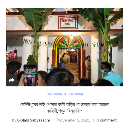
পশ্চিম মেদিনীপুর
শহর মেদিনীপুর
মেদিনীপুরের লছি পোদ্দার কালী বাড়ির গা ছমছম করা অজানা
কাহিনী,পড়ুন বিস্তারিত
by
Biplabi Sabyasachi
November 5, 2021
0 comment