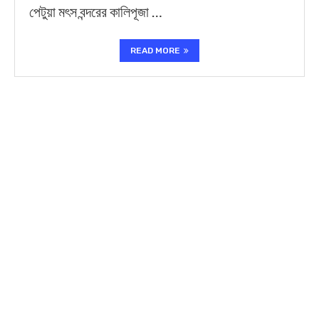
পেটুয়া মৎস বন্দরের কালিপূজা …
READ MORE