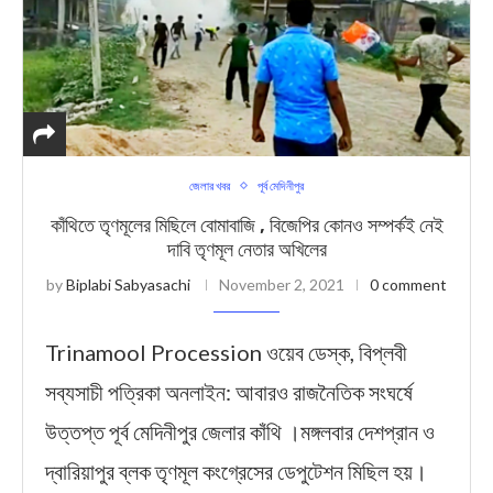
জেলার খবর
পূর্ব মেদিনীপুর
কাঁথিতে তৃণমূলের মিছিলে বোমাবাজি , বিজেপির কোনও সম্পর্কই নেই
দাবি তৃণমূল নেতার অখিলের
by
Biplabi Sabyasachi
November 2, 2021
0 comment
Trinamool Procession ওয়েব ডেস্ক, বিপ্লবী
সব্যসাচী পত্রিকা অনলাইন: আবারও রাজনৈতিক সংঘর্ষে
উত্তপ্ত পূর্ব মেদিনীপুর জেলার কাঁথি ।মঙ্গলবার দেশপ্রান ও
দ্বারিয়াপুর ব্লক তৃণমূল কংগ্রেসের ডেপুটেশন মিছিল হয়।