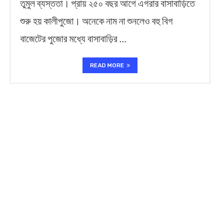
তুমুল ব্যস্ততা। প্রায় ২৫০ বছর আগে এগরার বাসাবাড়িতে
শুরু হয় কালীপুজো। অনেকে নাম না শুনলেও বহু বিগ
বাজেটের পুজোর মধ্যে বাসাবাড়ির …
READ MORE