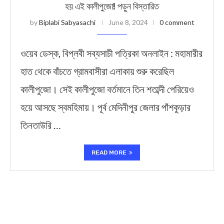
হয় এই কালীপুজো! পড়ুন বিস্তারিত
by
Biplabi Sabyasachi
June 8, 2024
0 comment
ওয়েব ডেস্ক, বিপ্লবী সব্যসাচী পত্রিকা অনলাইন : মহামারীর
হাত থেকে বাঁচতে গ্রামবাসীরা এলাকায় শুরু করেছিল
কালীপুজো। সেই কালীপুজো বর্তমানে তিন শতাব্দী পেরিয়েও
হয়ে আসছে স্বমহিমায়। পূর্ব মেদিনীপুর জেলার পাঁশকুড়ার
তিনতাউরি …
READ MORE