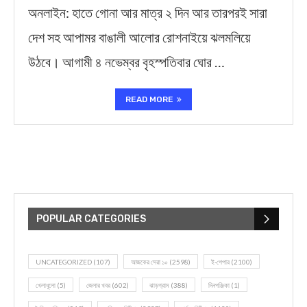
অনলাইন: হাতে গোনা আর মাত্র ২ দিন আর তারপরই সারা
দেশ সহ আপামর বাঙালী আলোর রোশনাইয়ে ঝলমলিয়ে
উঠবে। আগামী ৪ নভেম্বর বৃহস্পতিবার ঘোর …
READ MORE
POPULAR CATEGORIES
UNCATEGORIZED
(107)
আজকের সেরা ১০
(2598)
ই-পেপার
(2100)
খেলাধূলো
(5)
জেলার খবর
(602)
ঝাড়গ্রাম
(388)
দিনপঞ্জিকা
(1)