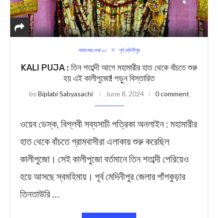
আজকের সেরা ১০
পূর্ব মেদিনীপুর
KALI PUJA : তিন শতাব্দী আগে মহামারীর হাত থেকে বাঁচতে শুরু
হয় এই কালীপুজো! পড়ুন বিস্তারিত
by
Biplabi Sabyasachi
June 8, 2024
0 comment
ওয়েব ডেস্ক, বিপ্লবী সব্যসাচী পত্রিকা অনলাইন : মহামারীর
হাত থেকে বাঁচতে গ্রামবাসীরা এলাকায় শুরু করেছিল
কালীপুজো। সেই কালীপুজো বর্তমানে তিন শতাব্দী পেরিয়েও
হয়ে আসছে স্বমহিমায়। পূর্ব মেদিনীপুর জেলার পাঁশকুড়ার
তিনতাউরি …