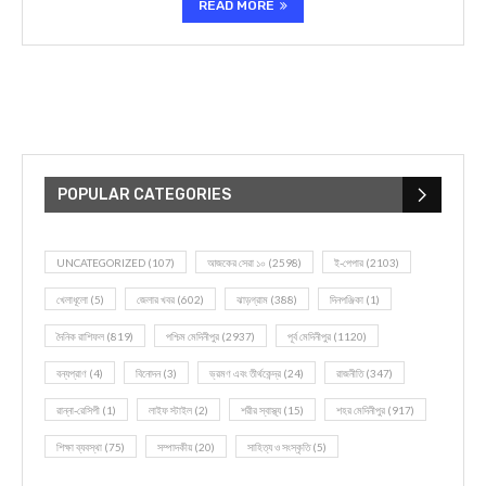
READ MORE
POPULAR CATEGORIES
UNCATEGORIZED
(107)
আজকের সেরা ১০
(2598)
ই-পেপার
(2103)
খেলাধূলো
(5)
জেলার খবর
(602)
ঝাড়গ্রাম
(388)
দিনপঞ্জিকা
(1)
দৈনিক রাশিফল
(819)
পশ্চিম মেদিনীপুর
(2937)
পূর্ব মেদিনীপুর
(1120)
বন্যপ্রাণ
(4)
বিনোদন
(3)
ভ্রমণ এবং তীর্থকেন্দ্র
(24)
রাজনীতি
(347)
রান্না-রেসিপী
(1)
লাইফ স্টাইল
(2)
শরীর স্বাস্থ্য
(15)
শহর মেদিনীপুর
(917)
শিক্ষা ব্যবস্থা
(75)
সম্পাদকীয়
(20)
সাহিত্য ও সংস্কৃতি
(5)