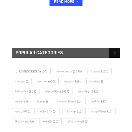
READ MORE
POPULAR CATEGORIES
UNCATEGORIZED
(107)
আজকের সেরা ১০
(2598)
ই-পেপার
(2106)
খেলাধূলো
(5)
জেলার খবর
(602)
ঝাড়গ্রাম
(388)
দিনপঞ্জিকা
(1)
দৈনিক রাশিফল
(819)
পশ্চিম মেদিনীপুর
(2937)
পূর্ব মেদিনীপুর
(1120)
বন্যপ্রাণ
(4)
বিনোদন
(3)
ভ্রমণ এবং তীর্থকেন্দ্র
(24)
রাজনীতি
(347)
রান্না-রেসিপী
(1)
লাইফ স্টাইল
(2)
শরীর স্বাস্থ্য
(15)
শহর মেদিনীপুর
(917)
শিক্ষা ব্যবস্থা
(75)
সম্পাদকীয়
(20)
সাহিত্য ও সংস্কৃতি
(5)