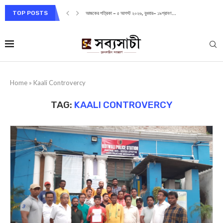
TOP POSTS
আজকের পত্রিকা – ৫ আগস্ট ২০২৬, বুধবার– ১৯শ্রাবণ...
Home
»
Kaali Controvercy
TAG:
KAALI CONTROVERCY