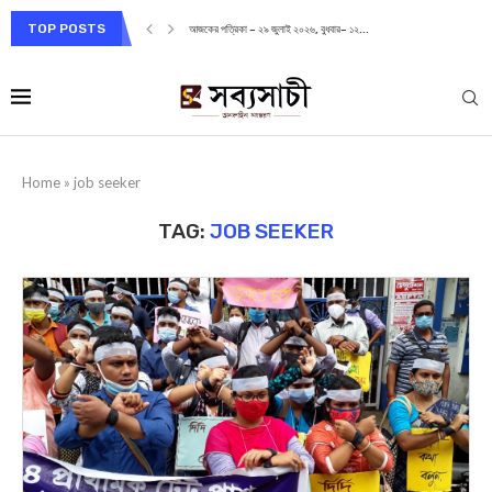
TOP POSTS
আজকের পত্রিকা – ২৯ জুলাই ২০২৬, বুধবার– ১২...
Home
»
job seeker
TAG:
JOB SEEKER