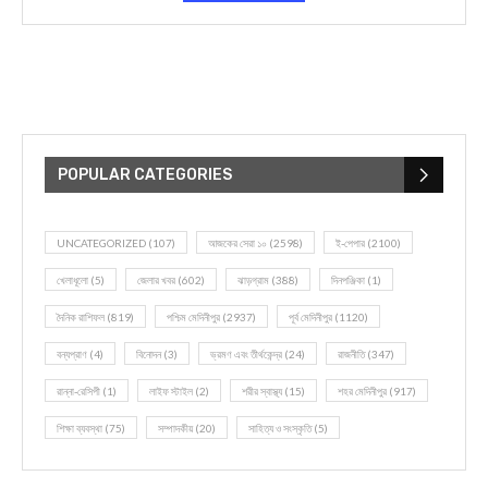
POPULAR CATEGORIES
UNCATEGORIZED
(107)
আজকের সেরা ১০
(2598)
ই-পেপার
(2100)
খেলাধূলো
(5)
জেলার খবর
(602)
ঝাড়গ্রাম
(388)
দিনপঞ্জিকা
(1)
দৈনিক রাশিফল
(819)
পশ্চিম মেদিনীপুর
(2937)
পূর্ব মেদিনীপুর
(1120)
বন্যপ্রাণ
(4)
বিনোদন
(3)
ভ্রমণ এবং তীর্থকেন্দ্র
(24)
রাজনীতি
(347)
রান্না-রেসিপী
(1)
লাইফ স্টাইল
(2)
শরীর স্বাস্থ্য
(15)
শহর মেদিনীপুর
(917)
শিক্ষা ব্যবস্থা
(75)
সম্পাদকীয়
(20)
সাহিত্য ও সংস্কৃতি
(5)