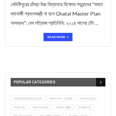
মেদিনীপুরের চাঁদড়া উচ্চ বিদ্যালয়ে বিক্ষোভ পড়ুয়াদের “মমতা
ব্যানার্জী প্রধানমন্ত্রী না হলে Ghatal Master Plan
অসম্ভব”: দেব পত্রিকা প্রতিনিধি: ২০১৪ সালের টেট …
READ MORE
POPULAR CATEGORIES
UNCATEGORIZED
(107)
আজকের সেরা ১০
(2598)
ই-পেপার
(2103)
খেলাধূলো
(5)
জেলার খবর
(602)
ঝাড়গ্রাম
(388)
দিনপঞ্জিকা
(1)