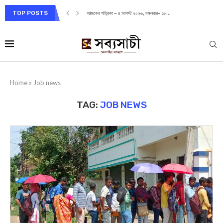
TOP POSTS
আজকের পত্রিকা – ৪ আগস্ট ২০২৬, মঙ্গলবার– ১৮...
Home
»
Job news
TAG:
JOB NEWS