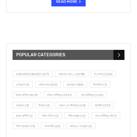
READ MORE
POPULAR CATEGORIES
UNCATEGORIZED
(107)
আজকের সেরা ১০
(2598)
ই-পেপার
(2106)
খেলাধূলো
(5)
জেলার খবর
(602)
ঝাড়গ্রাম
(388)
দিনপঞ্জিকা
(1)
দৈনিক রাশিফল
(819)
পশ্চিম মেদিনীপুর
(2937)
পূর্ব মেদিনীপুর
(1120)
বন্যপ্রাণ
(4)
বিনোদন
(3)
ভ্রমণ এবং তীর্থকেন্দ্র
(24)
রাজনীতি
(347)
রান্না-রেসিপী
(1)
লাইফ স্টাইল
(2)
শরীর স্বাস্থ্য
(15)
শহর মেদিনীপুর
(917)
শিক্ষা ব্যবস্থা
(75)
সম্পাদকীয়
(20)
সাহিত্য ও সংস্কৃতি
(5)