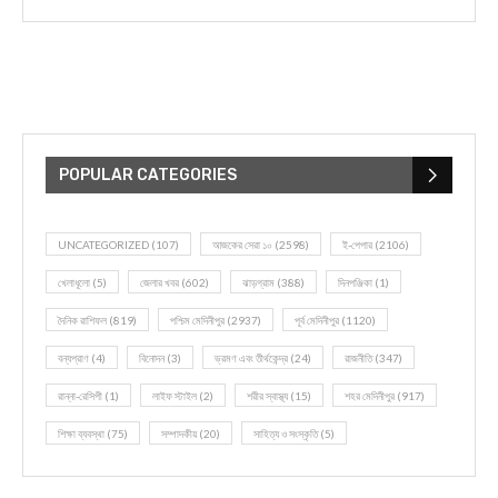
POPULAR CATEGORIES
UNCATEGORIZED
(107)
আজকের সেরা ১০
(2598)
ই-পেপার
(2106)
খেলাধূলো
(5)
জেলার খবর
(602)
ঝাড়গ্রাম
(388)
দিনপঞ্জিকা
(1)
দৈনিক রাশিফল
(819)
পশ্চিম মেদিনীপুর
(2937)
পূর্ব মেদিনীপুর
(1120)
বন্যপ্রাণ
(4)
বিনোদন
(3)
ভ্রমণ এবং তীর্থকেন্দ্র
(24)
রাজনীতি
(347)
রান্না-রেসিপী
(1)
লাইফ স্টাইল
(2)
শরীর স্বাস্থ্য
(15)
শহর মেদিনীপুর
(917)
শিক্ষা ব্যবস্থা
(75)
সম্পাদকীয়
(20)
সাহিত্য ও সংস্কৃতি
(5)