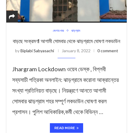
জেলার খবর
ঝাড়গ্রাম
বাড়ছে সংক্রমণ! আগামী সোমবার থেকে ঝাড়গ্রামে ঘোষণা লকডাউন
by
Biplabi Sabyasachi
January 8, 2022
0 comment
Jhargram Lockdown ওয়েব ডেস্ক , বিপ্লবী
সব্যসাচী পত্রিকা অনলাইন: ঝাড়গ্রামে করোনা আক্রান্তের
সংখ্যা প্রতিনিয়ত বাড়ছে। নিয়ন্ত্রণে আনতে আগামী
সোমবার ঝাড়গ্রাম শহর সম্পূর্ণ লকডাউন ঘোষণা করল
প্রশাসন। পুলিশ আধিকারিক,কর্মী থেকে বিভিন্ন …
READ MORE