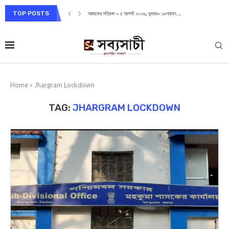
TOP POSTS
আজকের পত্রিকা – ৫ আগস্ট ২০২৬, বুধবার– ১৯শ্রাবণ...
Home
»
Jhargram Lockdown
TAG:
JHARGRAM LOCKDOWN