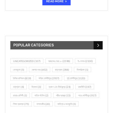
READ MORE
POPULAR CATEGORIES
UNCATEGORIZED
(107)
আজকের সেরা ১০
(2598)
ই-পেপার
(2100)
খেলাধূলো
(5)
জেলার খবর
(602)
ঝাড়গ্রাম
(388)
দিনপঞ্জিকা
(1)
দৈনিক রাশিফল
(819)
পশ্চিম মেদিনীপুর
(2937)
পূর্ব মেদিনীপুর
(1120)
বন্যপ্রাণ
(4)
বিনোদন
(3)
ভ্রমণ এবং তীর্থকেন্দ্র
(24)
রাজনীতি
(347)
রান্না-রেসিপী
(1)
লাইফ স্টাইল
(2)
শরীর স্বাস্থ্য
(15)
শহর মেদিনীপুর
(917)
শিক্ষা ব্যবস্থা
(75)
সম্পাদকীয়
(20)
সাহিত্য ও সংস্কৃতি
(5)