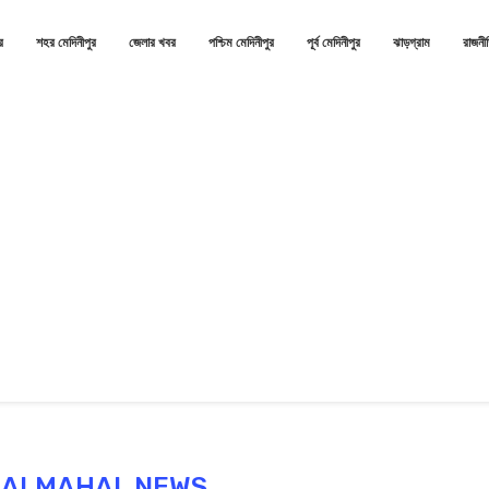
র
শহর মেদিনীপুর
জেলার খবর
পশ্চিম মেদিনীপুর
পূর্ব মেদিনীপুর
ঝাড়গ্রাম
রাজনী
ALMAHAL NEWS