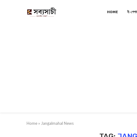
HOME
ই-পেপা
Home
»
Jangalmahal News
TAG:
JANG