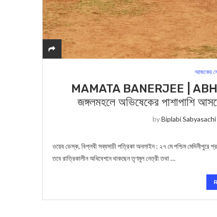
আজকের সে
MAMATA BANERJEE | ABHISHE
জঙ্গলমহলে অভিষেকের পাশাপাশি আসছেন মুখ্
by
Biplabi Sabyasachi
ওয়েব ডেস্ক, বিপ্লবী সব্যসাচী পত্রিকা অনলাইন : ২৭ মে পশ্চিম মেদিনীপুরে 
তবে রাত্রিকালীন অধিবেশনে থাকছেন তৃণমূল নেত্রী তথা …