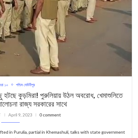
রা ১০
পশ্চিম মেদিনীপুর
ুড়মিরা! পুরুলিয়ায় উঠল অবরোধ, খেমাশুলিতে
লোচনা রাজ্য সরকারের সাথে
i
April 9, 2023
0 comment
fted in Purulia, partial in Khemashuli, talks with state government