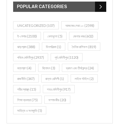
POPULAR CATEGORIES
UNCATEGORIZED
(107)
আজকের সেরা ১০
(2598)
ই-পেপার
(2100)
খেলাধূলো
(5)
জেলার খবর
(602)
ঝাড়গ্রাম
(388)
দিনপঞ্জিকা
(1)
দৈনিক রাশিফল
(819)
পশ্চিম মেদিনীপুর
(2937)
পূর্ব মেদিনীপুর
(1120)
বন্যপ্রাণ
(4)
বিনোদন
(3)
ভ্রমণ এবং তীর্থকেন্দ্র
(24)
রাজনীতি
(347)
রান্না-রেসিপী
(1)
লাইফ স্টাইল
(2)
শরীর স্বাস্থ্য
(15)
শহর মেদিনীপুর
(917)
শিক্ষা ব্যবস্থা
(75)
সম্পাদকীয়
(20)
সাহিত্য ও সংস্কৃতি
(5)