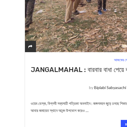
আজকের সে
JANGALMAHAL : বারবার বাধা পেয়ে কমছে
by
Biplabi Sabyasachi
ওয়েব ডেস্ক, বিপ্লবী সব্যসাচী পত্রিকা অনলাইন : জঙ্গলমহল জুড়ে চলছে শিক
আবার জমায়েত স্থানে আনন্দ উপভোগ করেও …