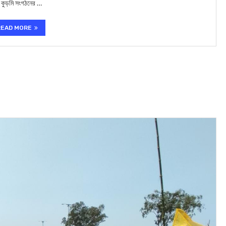
 কুড়মি সংগঠনের …
READ MORE