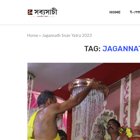
HOME
ই-পেপা
Home
»
Jagannath Snan Yatra 2023
TAG:
JAGANNAT