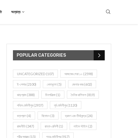
তি
অন্যান্য
POPULAR CATEGORIES
UNCATEGORIZED
(107)
আজকের সেরা ১০
(2598)
ই-পেপার
(2100)
খেলাধূলো
(5)
জেলার খবর
(602)
ঝাড়গ্রাম
(388)
দিনপঞ্জিকা
(1)
দৈনিক রাশিফল
(819)
পশ্চিম মেদিনীপুর
(2937)
পূর্ব মেদিনীপুর
(1120)
বন্যপ্রাণ
(4)
বিনোদন
(3)
ভ্রমণ এবং তীর্থকেন্দ্র
(24)
রাজনীতি
(347)
রান্না-রেসিপী
(1)
লাইফ স্টাইল
(2)
শরীর স্বাস্থ্য
(15)
শহর মেদিনীপুর
(917)