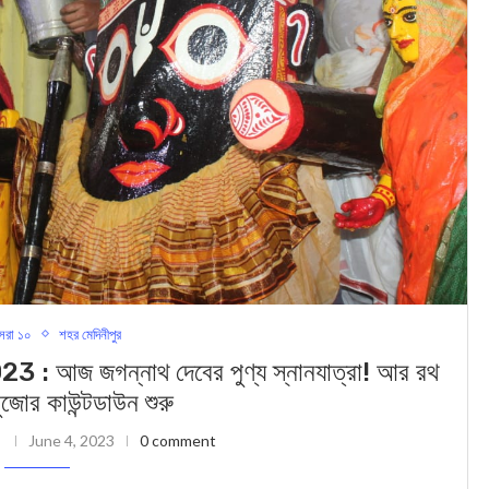
েরা ১০
শহর মেদিনীপুর
জগন্নাথ দেবের পুণ্য স্নানযাত্রা! আর রথ
পুজোর কাউন্টডাউন শুরু
i
June 4, 2023
0 comment