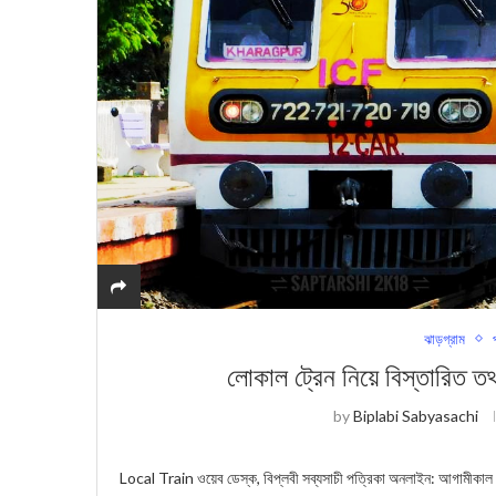
ঝাড়গ্রাম
লোকাল ট্রেন নিয়ে বিস্তারিত তথ
by
Biplabi Sabyasachi
Local Train ওয়েব ডেস্ক, বিপ্লবী সব্যসাচী পত্রিক‍া অনলাইন: আগামীকাল