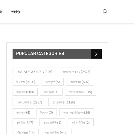
তি
অন্যান্য
POPULAR CATEGORIES
UNCATEGORIZED
(107)
আজকের সেরা ১০
(2598)
ই-পেপার
(2100)
খেলাধূলো
(5)
জেলার খবর
(602)
ঝাড়গ্রাম
(388)
দিনপঞ্জিকা
(1)
দৈনিক রাশিফল
(819)
পশ্চিম মেদিনীপুর
(2937)
পূর্ব মেদিনীপুর
(1120)
বন্যপ্রাণ
(4)
বিনোদন
(3)
ভ্রমণ এবং তীর্থকেন্দ্র
(24)
রাজনীতি
(347)
রান্না-রেসিপী
(1)
লাইফ স্টাইল
(2)
শরীর স্বাস্থ্য
(15)
শহর মেদিনীপুর
(917)