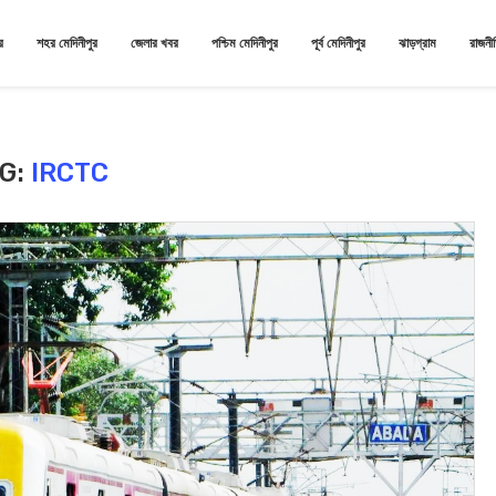
র
শহর মেদিনীপুর
জেলার খবর
পশ্চিম মেদিনীপুর
পূর্ব মেদিনীপুর
ঝাড়গ্রাম
রাজনী
G:
IRCTC