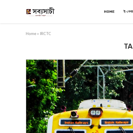
HOME
ই-পেপা
Home
»
IRCTC
TA