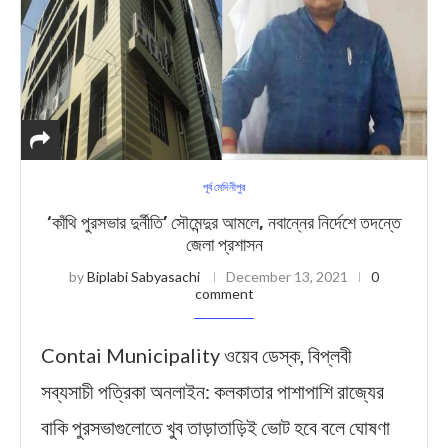
পূর্ব মেদিনীপুর
‘কা‍ঁথি পুরসভার দুর্নীতি’ সৌমেন্দুর আমলে, নবান্নের নির্দেশে তদন্তে
জেলা প্রশাসন
by
Biplabi Sabyasachi
December 13, 2021
0
comment
Contai Municipality ওয়েব ডেস্ক, বিপ্লবী
সব্যসাচী পত্রিকা অনলাইন: কলকাতার পাশাপাশি রাজ্যের
বাকি পুরসভাগুলোতে খুব তাড়াতাড়িই ভোট হবে বলে ঘোষণা