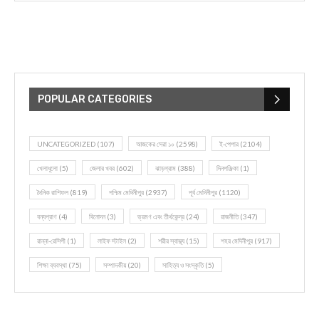
POPULAR CATEGORIES
UNCATEGORIZED
(107)
আজকের সেরা ১০
(2598)
ই-পেপার
(2104)
খেলাধূলো
(5)
জেলার খবর
(602)
ঝাড়গ্রাম
(388)
দিনপঞ্জিকা
(1)
দৈনিক রাশিফল
(819)
পশ্চিম মেদিনীপুর
(2937)
পূর্ব মেদিনীপুর
(1120)
বন্যপ্রাণ
(4)
বিনোদন
(3)
ভ্রমণ এবং তীর্থকেন্দ্র
(24)
রাজনীতি
(347)
রান্না-রেসিপী
(1)
লাইফ স্টাইল
(2)
শরীর স্বাস্থ্য
(15)
শহর মেদিনীপুর
(917)
শিক্ষা ব্যবস্থা
(75)
সম্পাদকীয়
(20)
সাহিত্য ও সংস্কৃতি
(5)