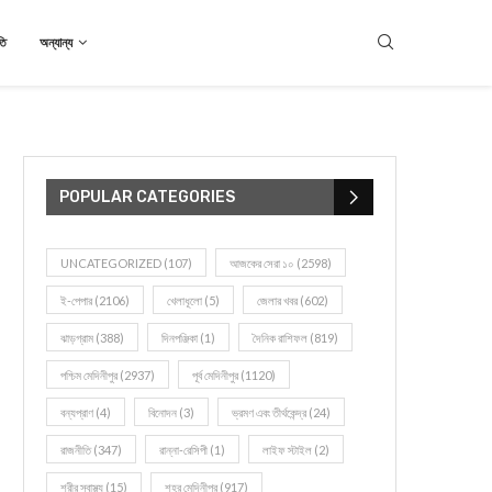
তি
অন্যান্য
POPULAR CATEGORIES
UNCATEGORIZED
(107)
আজকের সেরা ১০
(2598)
ই-পেপার
(2106)
খেলাধূলো
(5)
জেলার খবর
(602)
ঝাড়গ্রাম
(388)
দিনপঞ্জিকা
(1)
দৈনিক রাশিফল
(819)
পশ্চিম মেদিনীপুর
(2937)
পূর্ব মেদিনীপুর
(1120)
বন্যপ্রাণ
(4)
বিনোদন
(3)
ভ্রমণ এবং তীর্থকেন্দ্র
(24)
রাজনীতি
(347)
রান্না-রেসিপী
(1)
লাইফ স্টাইল
(2)
শরীর স্বাস্থ্য
(15)
শহর মেদিনীপুর
(917)