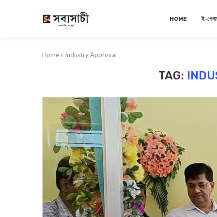
HOME
ই-পেপা
Home
»
Industry Approval
TAG:
INDU