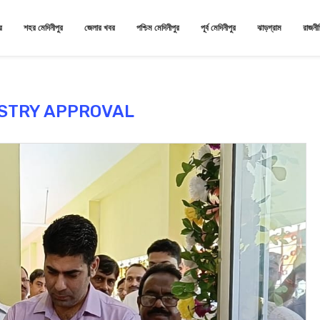
র
শহর মেদিনীপুর
জেলার খবর
পশ্চিম মেদিনীপুর
পূর্ব মেদিনীপুর
ঝাড়গ্রাম
রাজনী
STRY APPROVAL