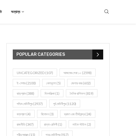
তি
অন্যান্য
POPULAR CATEGORIES
UNCATEGORIZED
(107)
আজকের সেরা ১০
(2598)
ই-পেপার
(2100)
খেলাধূলো
(5)
জেলার খবর
(602)
ঝাড়গ্রাম
(388)
দিনপঞ্জিকা
(1)
দৈনিক রাশিফল
(819)
পশ্চিম মেদিনীপুর
(2937)
পূর্ব মেদিনীপুর
(1120)
বন্যপ্রাণ
(4)
বিনোদন
(3)
ভ্রমণ এবং তীর্থকেন্দ্র
(24)
রাজনীতি
(347)
রান্না-রেসিপী
(1)
লাইফ স্টাইল
(2)
শরীর স্বাস্থ্য
(15)
শহর মেদিনীপুর
(917)