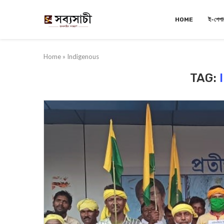
HOME
ই-পেপা
Home
»
Indigenous
TAG: