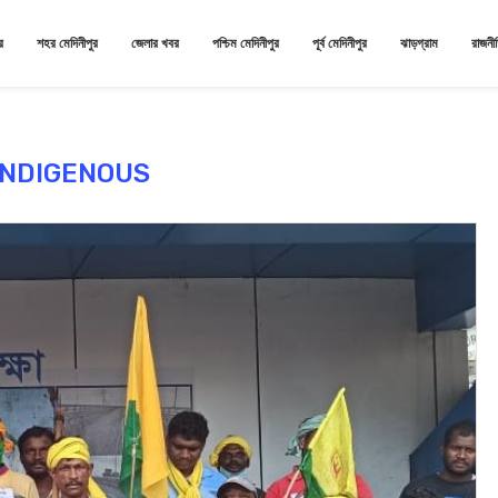
র
শহর মেদিনীপুর
জেলার খবর
পশ্চিম মেদিনীপুর
পূর্ব মেদিনীপুর
ঝাড়গ্রাম
রাজনী
INDIGENOUS