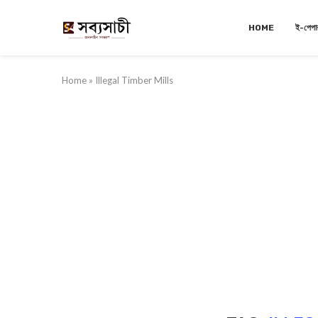
HOME
ই-পেপা
Home
»
Illegal Timber Mills