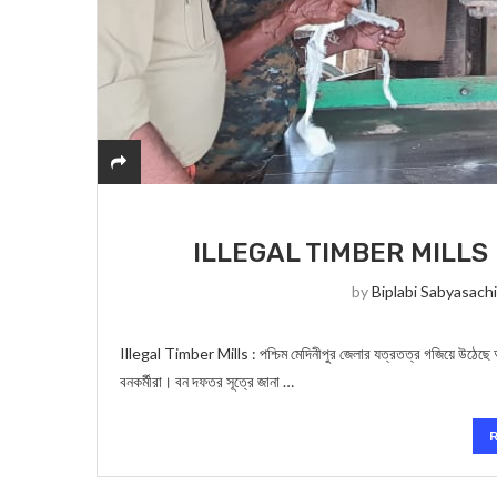
ILLEGAL TIMBER MILLS : পশ্চি
by
Biplabi Sabyasach
Illegal Timber Mills : পশ্চিম মেদিনীপুর জেলার যত্রতত্র গজিয়ে উঠেছে অ
বনকর্মীরা। বন দফতর সূত্রে জানা …