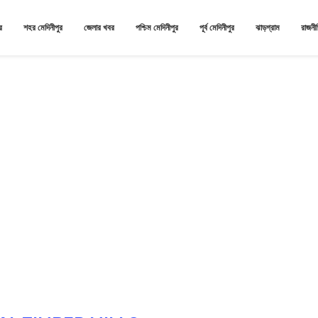
র
শহর মেদিনীপুর
জেলার খবর
পশ্চিম মেদিনীপুর
পূর্ব মেদিনীপুর
ঝাড়গ্রাম
রাজনী