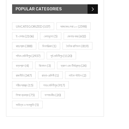
POPULAR CATEGORIES
UNCATEGORIZED
(107)
আজকের সেরা ১০
(2598)
ই-পেপার
(2106)
খেলাধূলো
(5)
জেলার খবর
(602)
ঝাড়গ্রাম
(388)
দিনপঞ্জিকা
(1)
দৈনিক রাশিফল
(819)
পশ্চিম মেদিনীপুর
(2937)
পূর্ব মেদিনীপুর
(1120)
বন্যপ্রাণ
(4)
বিনোদন
(3)
ভ্রমণ এবং তীর্থকেন্দ্র
(24)
রাজনীতি
(347)
রান্না-রেসিপী
(1)
লাইফ স্টাইল
(2)
শরীর স্বাস্থ্য
(15)
শহর মেদিনীপুর
(917)
শিক্ষা ব্যবস্থা
(75)
সম্পাদকীয়
(20)
সাহিত্য ও সংস্কৃতি
(5)