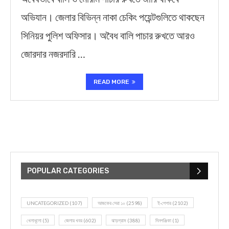
অভিযান। জেলার বিভিন্ন নাকা চেকিং পয়েন্টগুলিতে থাকছেন
সিনিয়র পুলিশ অফিসার। অবৈধ বালি পাচার রুখতে আরও
জোরদার নজরদারি …
READ MORE
POPULAR CATEGORIES
UNCATEGORIZED
(107)
আজকের সেরা ১০
(2598)
ই-পেপার
(2102)
খেলাধূলো
(5)
জেলার খবর
(602)
ঝাড়গ্রাম
(388)
দিনপঞ্জিকা
(1)