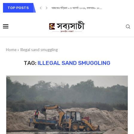
TOP POSTS
আজকের পত্রিকা – ৪ আগস্ট ২০২৬, মঙ্গলবার– ১৮...
Home
»
Illegal sand smuggling
TAG:
ILLEGAL SAND SMUGGLING