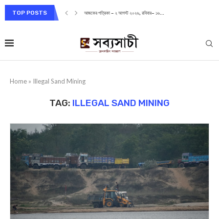
TOP POSTS
আজকের পত্রিকা – ২ আগস্ট ২০২৬, রবিবার– ১৬...
Home
»
Illegal Sand Mining
TAG:
ILLEGAL SAND MINING