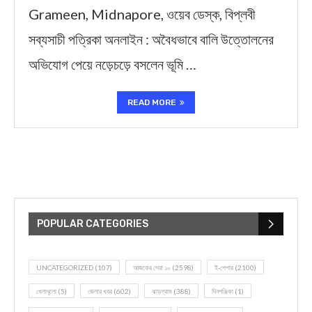
Grameen, Midnapore, ওয়েব ডেস্ক, বিপ্লবী
সব্যসাচী পত্রিকা অনলাইন : অবৈধভাবে বালি উত্তোলনের
অভিযোগ পেয়ে নড়েচড়ে বসলেন ভূমি …
READ MORE
POPULAR CATEGORIES
UNCATEGORIZED
(107)
আজকের সেরা ১০
(2598)
ই-পেপার
(2100)
খেলাধূলো
(5)
জেলার খবর
(602)
ঝাড়গ্রাম
(388)
দিনপঞ্জিকা
(1)