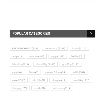
POPULAR CATEGORIES
UNCATEGORIZED
(107)
আজকের সেরা ১০
(2598)
ই-পেপার
(2106)
খেলাধূলো
(5)
জেলার খবর
(602)
ঝাড়গ্রাম
(388)
দিনপঞ্জিকা
(1)
দৈনিক রাশিফল
(819)
পশ্চিম মেদিনীপুর
(2937)
পূর্ব মেদিনীপুর
(1120)
বন্যপ্রাণ
(4)
বিনোদন
(3)
ভ্রমণ এবং তীর্থকেন্দ্র
(24)
রাজনীতি
(347)
রান্না-রেসিপী
(1)
লাইফ স্টাইল
(2)
শরীর স্বাস্থ্য
(15)
শহর মেদিনীপুর
(917)
শিক্ষা ব্যবস্থা
(75)
সম্পাদকীয়
(20)
সাহিত্য ও সংস্কৃতি
(5)