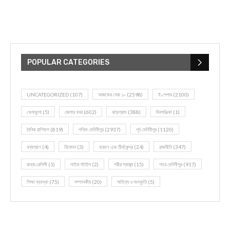
POPULAR CATEGORIES
UNCATEGORIZED
(107)
আজকের সেরা ১০
(2598)
ই-পেপার
(2100)
খেলাধূলো
(5)
জেলার খবর
(602)
ঝাড়গ্রাম
(388)
দিনপঞ্জিকা
(1)
দৈনিক রাশিফল
(819)
পশ্চিম মেদিনীপুর
(2937)
পূর্ব মেদিনীপুর
(1120)
বন্যপ্রাণ
(4)
বিনোদন
(3)
ভ্রমণ এবং তীর্থকেন্দ্র
(24)
রাজনীতি
(347)
রান্না-রেসিপী
(1)
লাইফ স্টাইল
(2)
শরীর স্বাস্থ্য
(15)
শহর মেদিনীপুর
(917)
শিক্ষা ব্যবস্থা
(75)
সম্পাদকীয়
(20)
সাহিত্য ও সংস্কৃতি
(5)